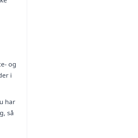
ske
ce- og
er i
du har
g, så