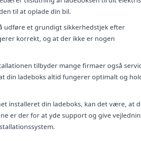
ebærer tilslutning af ladeboksen til dit elektri
n til at oplade din bil.
å udføre et grundigt sikkerhedstjek efter
ngerer korrekt, og at der ikke er nogen
tallationen tilbyder mange firmaer også servi
 at din ladeboks altid fungerer optimalt og hold
et installeret din ladeboks, kan det være, at 
ne er der for at yde support og give vejlednin
nstallationssystem.