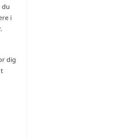
n du
re i
.
or dig
at