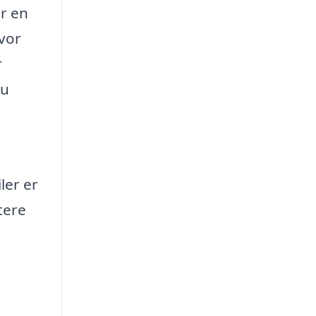
år en
hvor
r
du
ler er
tere