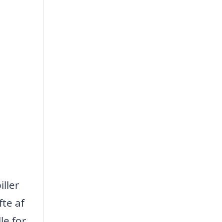
iller
fte af
le for