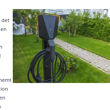
r det
 en
n
t
 nemt
tion
 en
a