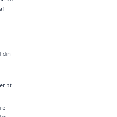
af
l din
er at
ere