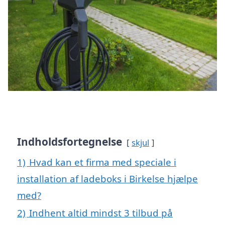
Indholdsfortegnelse
skjul
1)
Hvad kan et firma med speciale i
installation af ladeboks i Birkelse hjælpe
med?
2)
Indhent altid mindst 3 tilbud på