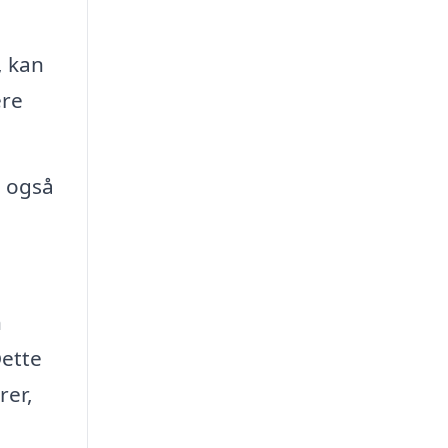
, kan
ere
l også
n
Dette
rer,