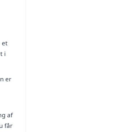
 et
t i
n er
ng af
u får