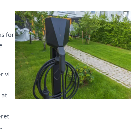
ks for
e
r vi
 at
eret
.