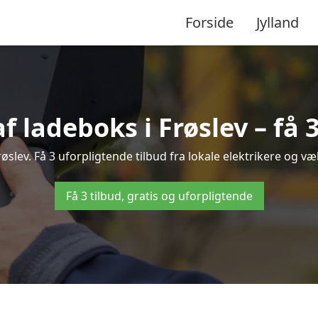
Forside
Jylland
f ladeboks i Frøslev – få 
Frøslev. Få 3 uforpligtende tilbud fra lokale elektrikere og væl
Få 3 tilbud, gratis og uforpligtende