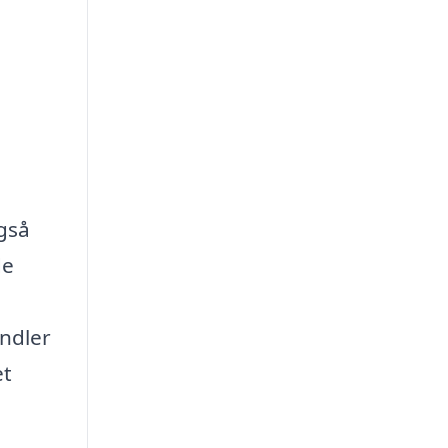
også
de
andler
et