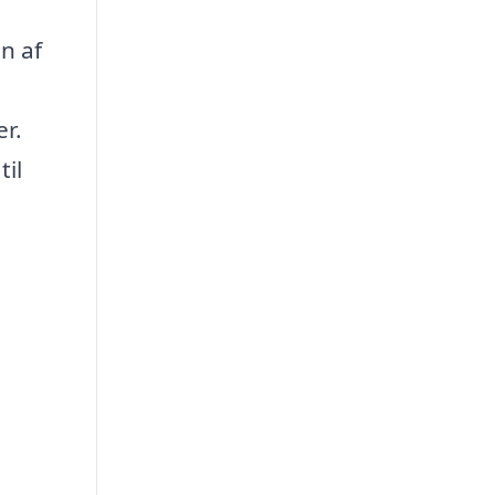
en af
er.
til