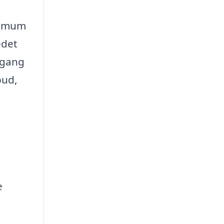
inimum
edet
ilgang
bud,
e