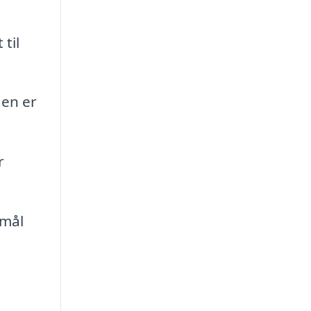
til
den er
r
smål