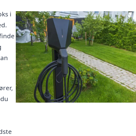
ks i
ed.
finde
g
kan
.
ører,
 du
dste