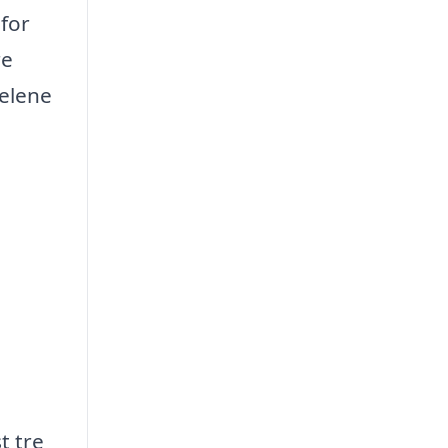
 for
re
delene
t tre