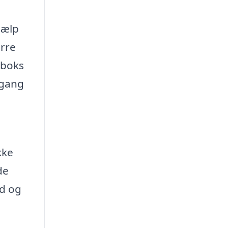
jælp
ørre
eboks
rgang
kke
de
ud og