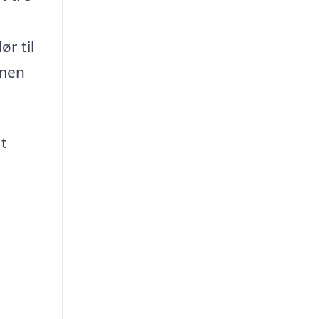
r til
 men
at