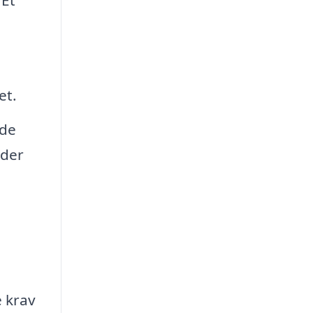
et.
ede
 der
e krav