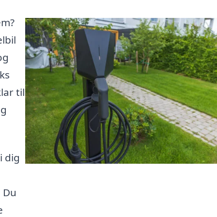
Hem?
lbil
og
oks
ar til
ig
i dig
. Du
e