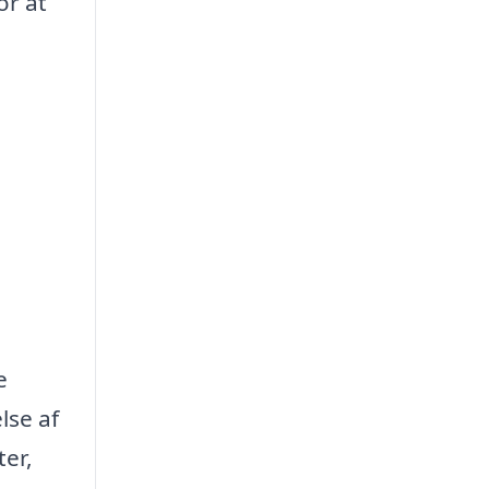
or at
e
lse af
ter,