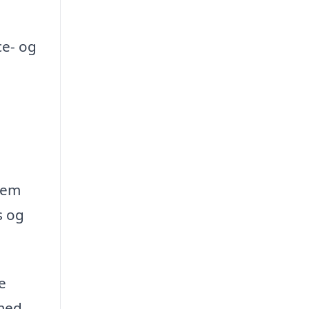
ce- og
nem
s og
e
 med