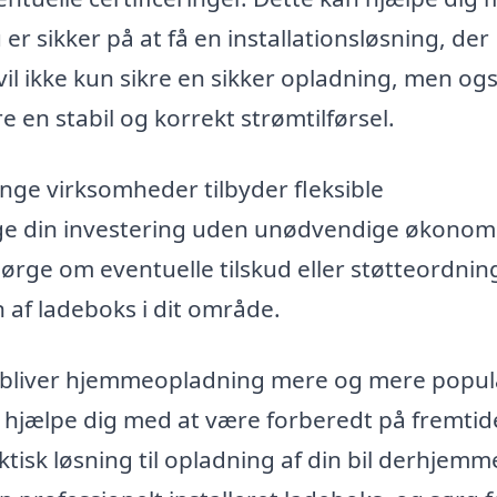
er sikker på at få en installationsløsning, der
vil ikke kun sikre en sikker opladning, men og
re en stabil og korrekt strømtilførsel.
ge virksomheder tilbyder fleksible
gge din investering uden unødvendige økonom
ørge om eventuelle tilskud eller støtteordnin
n af ladeboks i dit område.
ne bliver hjemmeopladning mere og mere popul
r hjælpe dig med at være forberedt på fremtid
tisk løsning til opladning af din bil derhjemm