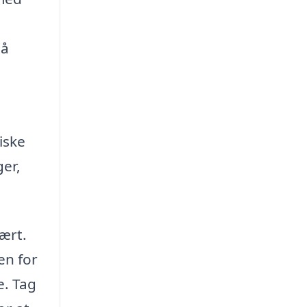
så
iske
ger,
ært.
en for
e. Tag