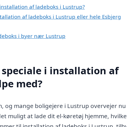
nstallation af ladeboks i Lustrup?
allation af ladeboks i Lustrup eller hele Esbjerg
ladeboks i byer nær Lustrup
peciale i installation af
ælpe med?
em, og mange boligejere i Lustrup overvejer nu
et muligt at lade dit el-køretøj hjemme, hvilke
r til installation af ladeboks i Lustrup, tilb