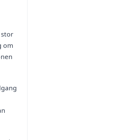
 stor
ig om
ionen
adgang
an