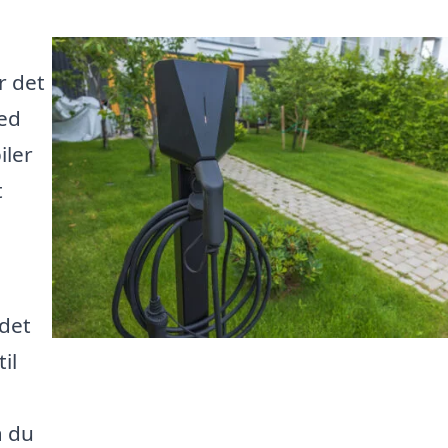
r det
med
iler
t
 det
il
å du