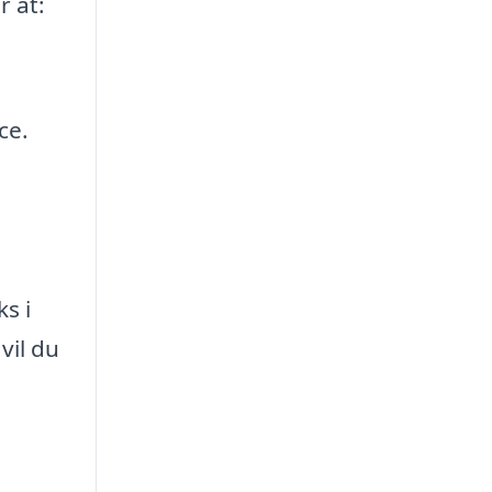
r at:
ce.
s i
vil du