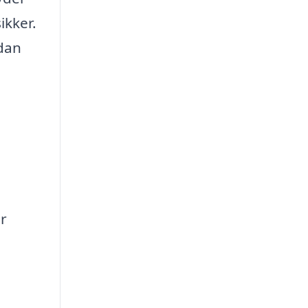
ikker.
rdan
r