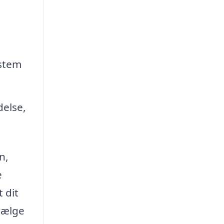
ystem
delse,
n,
e
 dit
vælge