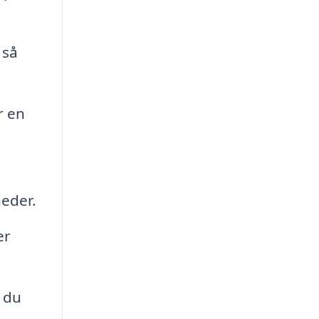
 så
r en
heder.
er
 du