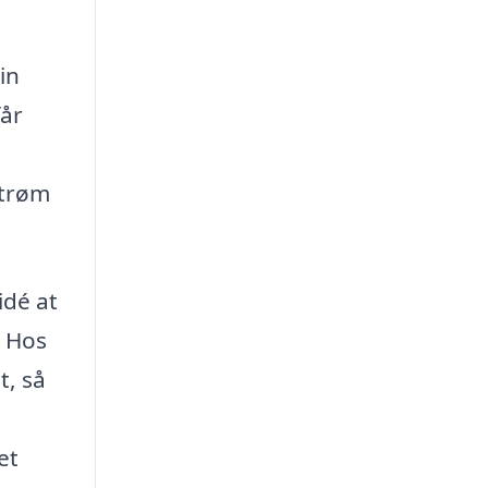
in
får
 strøm
idé at
. Hos
t, så
et