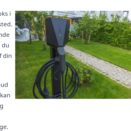
ks i
sted.
inde
å du
f din
bud
 kan
ag
ge.