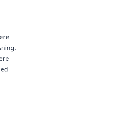
mere
sning,
ere
med