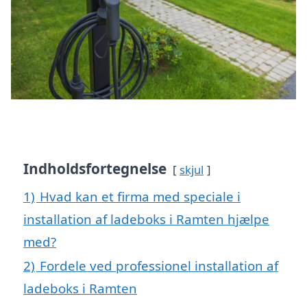
Indholdsfortegnelse
skjul
1)
Hvad kan et firma med speciale i
installation af ladeboks i Ramten hjælpe
med?
2)
Fordele ved professionel installation af
ladeboks i Ramten