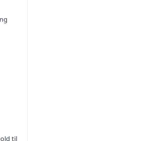
ing
ld til