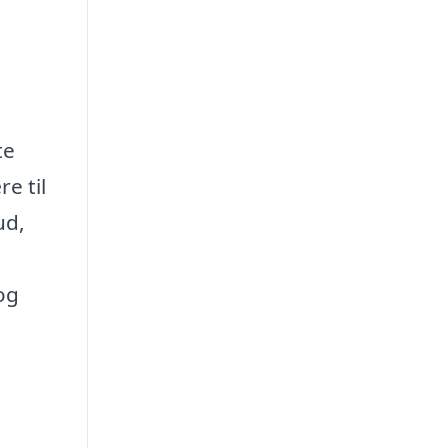
te
e til
ud,
og