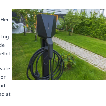
 Her
l og
yde
elbil.
ivate
gør
bud
ed at