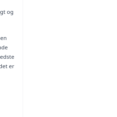
igt og
men
inde
bedste
det er