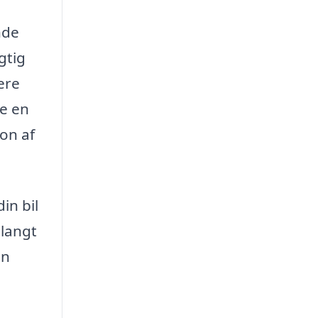
nde
gtig
ere
de en
ion af
in bil
 langt
an