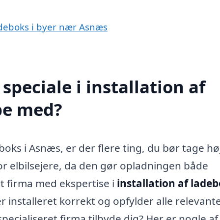
 ladeboks i byer nær Asnæs
peciale i installation af
pe med?
eboks i Asnæs, er der flere ting, du bør tage h
for elbilsejere, da den gør opladningen både
t firma med ekspertise i
installation af ladeb
r installeret korrekt og opfylder alle relevant
ecialiseret firma tilbyde dig? Her er nogle af