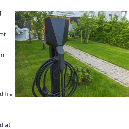
l
emt
an
d fra
d at