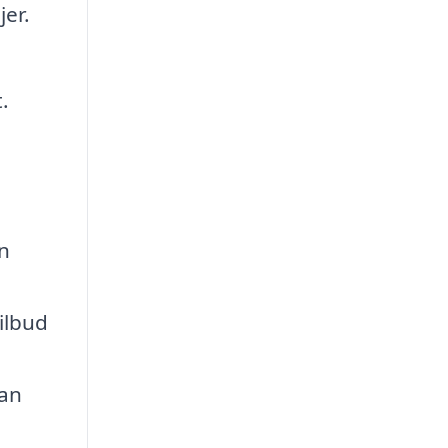
jer.
.
n
tilbud
kan