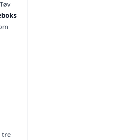
 Tøv
deboks
som
 tre