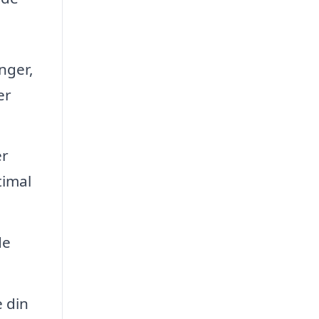
nger,
er
er
timal
de
e din