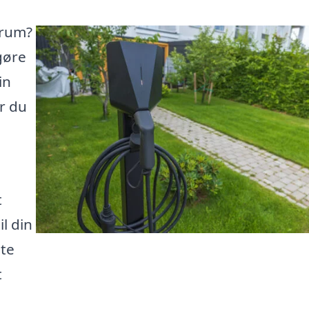
srum?
gøre
in
r du
t
il din
nte
t