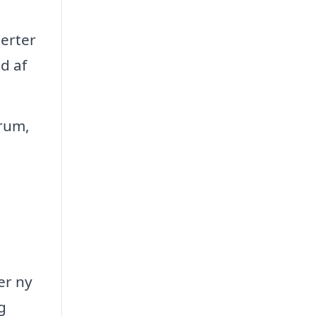
.
erter
d af
srum,
er ny
g