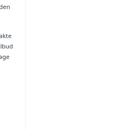
 den
takte
ilbud
tage