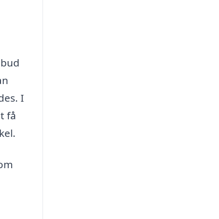
ilbud
an
des. I
t få
kel.
 om