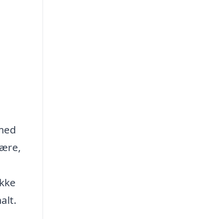
 med
lære,
ikke
alt.