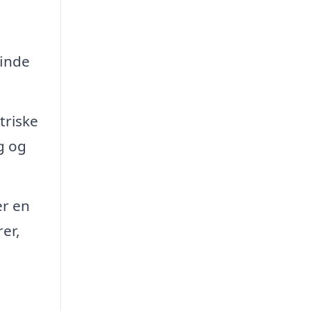
finde
triske
g og
er en
rer,