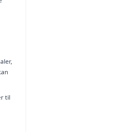
e
aler,
kan
 til