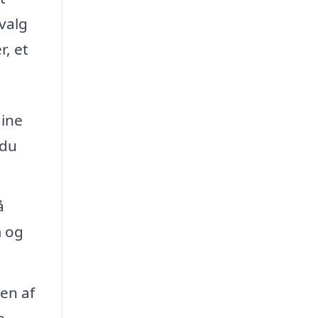
valg
r, et
dine
 du
å
m og
en af