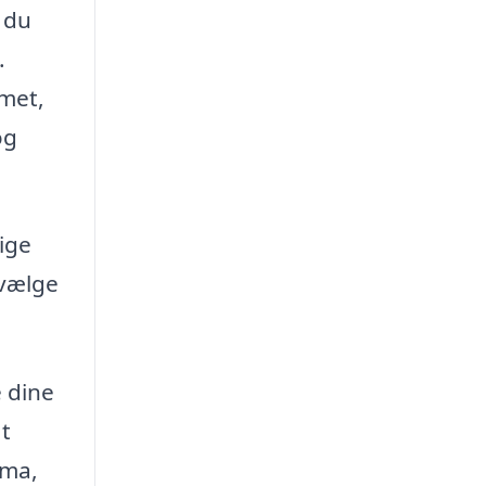
r du
.
mmet,
og
lige
 vælge
e dine
at
rma,