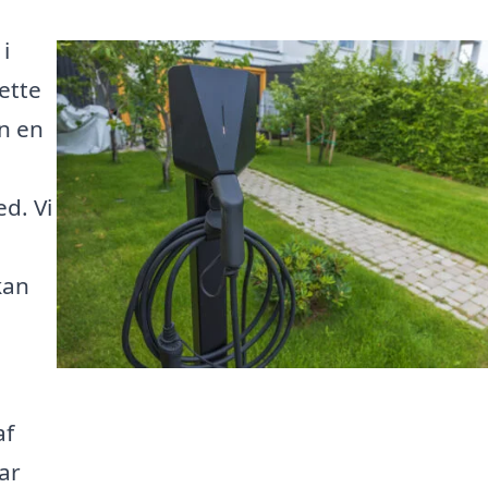
i
rette
un en
d. Vi
kan
af
ar