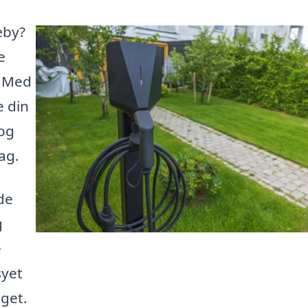
æby?
e
. Med
 din
 og
dag.
de
g
e
syet
dget.