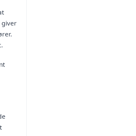
at
 giver
ører.
t.
mt
de
t