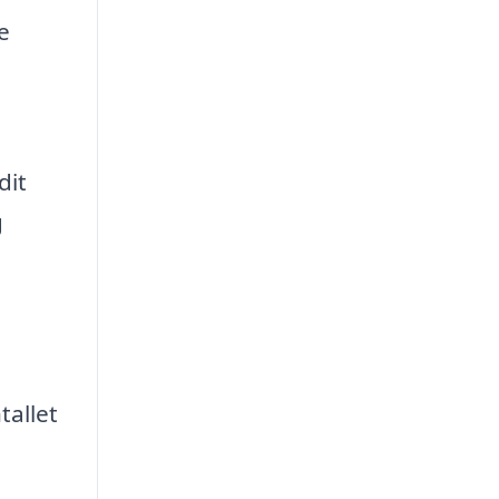
e
dit
g
tallet