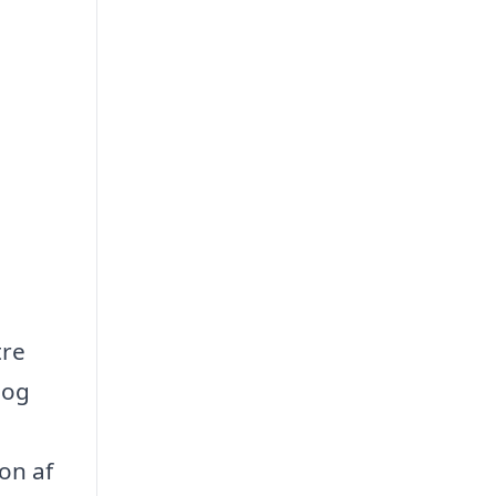
tre
 og
ion af