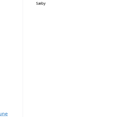
Sæby
mune