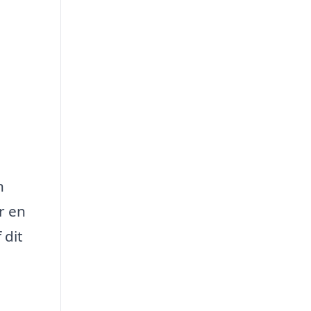
n
r en
 dit