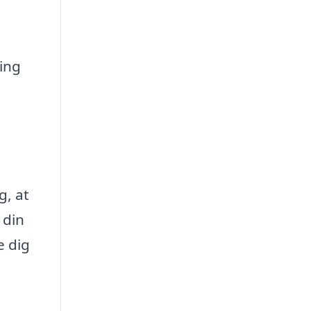
ing
g, at
 din
e dig