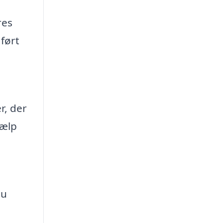
res
dført
r, der
jælp
du