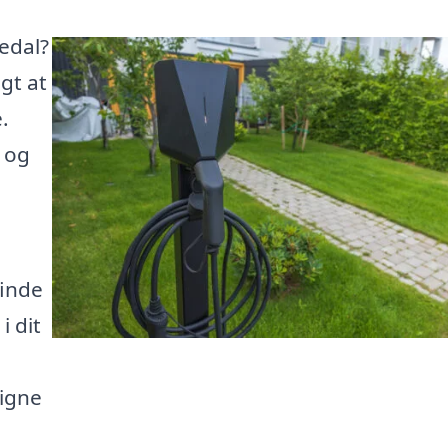
redal?
gt at
.
t og
finde
i dit
ligne