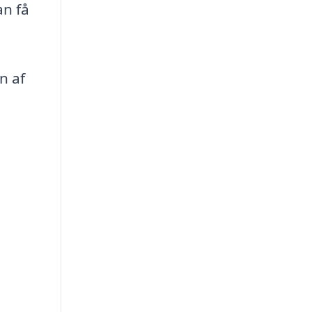
an få
n af