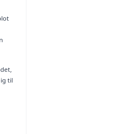
blot
an
det,
g til