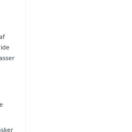
af
uide
asser
le
nsker