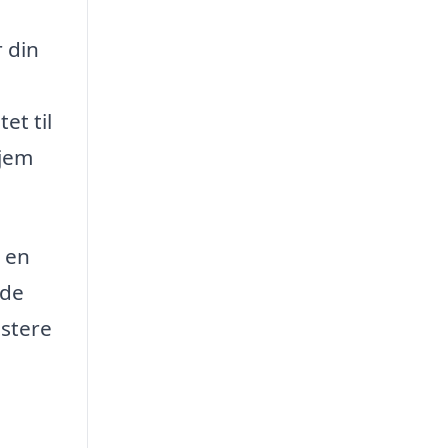
 din
et til
hjem
 en
yde
estere