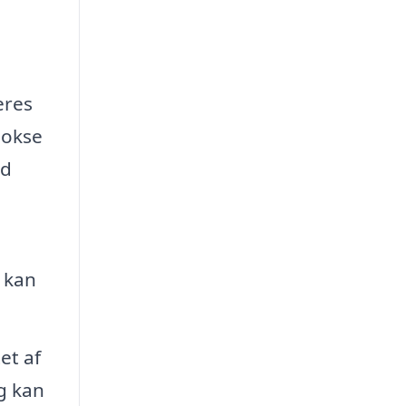
eres
bokse
ed
t kan
et af
og kan