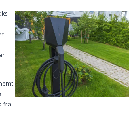
ks i
l
at
ar
 nemt
n
 fra