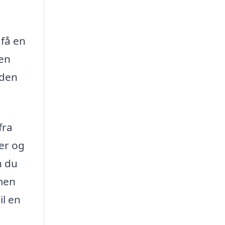
få en
ren
 den
fra
ser og
 du
rmen
il en